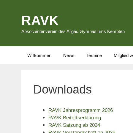
Zum
Inhalt
RAVK
springen
Absolventenverein des Allgäu Gymnasiums Kempten
Willkommen
News
Termine
Mitglied 
Downloads
RAVK Jahresprogramm 2026
RAVK Beitrittserklärung
RAVK Satzung ab 2024
RAVK Vorstandschaft ab 2026